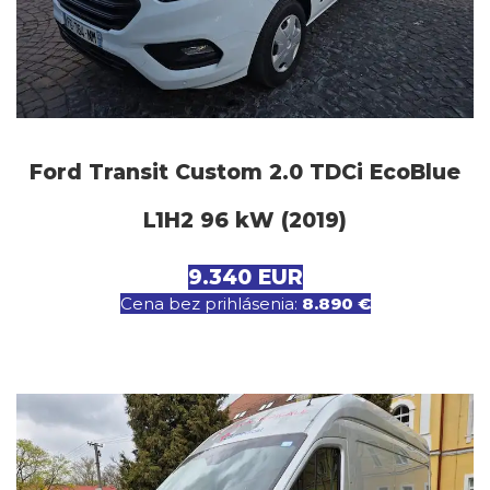
Ford Transit Custom 2.0 TDCi EcoBlue
L1H2 96 kW (2019)
9.340 EUR
Cena bez prihlásenia:
8.890 €