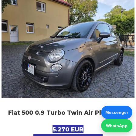
Fiat 500 0.9 Turbo Twin Air Plus (2012)
Messenger
WhatsApp
5.270 EUR