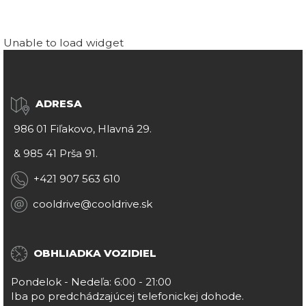
Unable to load widget
ADRESA
986 01 Fiľakovo, Hlavná 29.
&
985 41 Prša 91.
+421 907 563 610
cooldrive@cooldrive.sk
OBHLIADKA VOZIDIEL
Pondelok - Nedeľa: 6:00 - 21:00
Iba po predchádzajúcej telefonickej dohode.