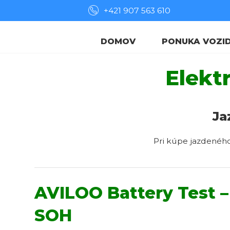
+421 907 563 610
DOMOV
PONUKA VOZID
Elekt
Ja
Pri kúpe jazdeného
AVILOO Battery Test – 
SOH