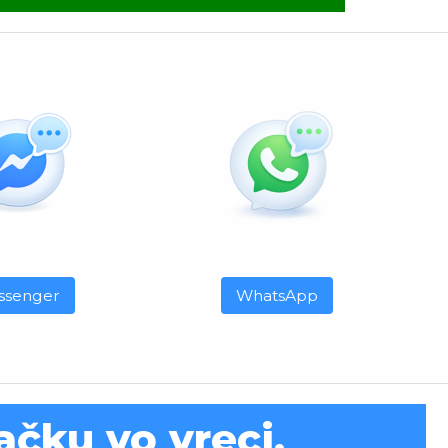
ssenger
WhatsApp
čku vo vreci.