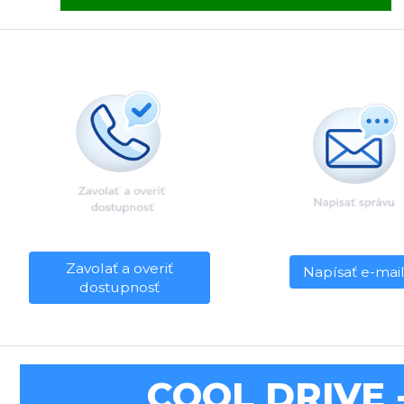
Zavolať a overiť
Napísať e-mai
dostupnosť
COOL DRIVE -