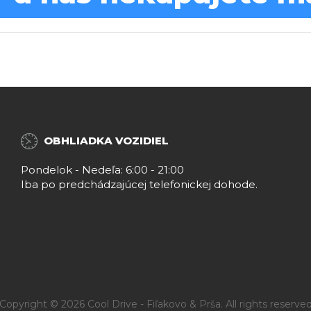
OBHLIADKA VOZIDIEL
Pondelok - Nedeľa: 6:00 - 21:00
Iba po predchádzajúcej telefonickej dohode.
Copyright © 2026 Cool Drive - Fiľakovo & Prša. All rights reserve