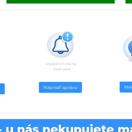
Me
Napísať správu
l
 u nás nekupujete ma