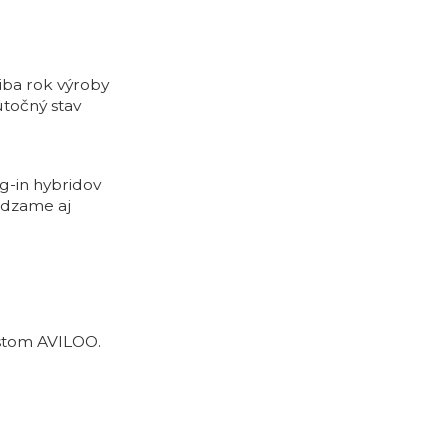
iba rok výroby
utočný stav
g-in hybridov
ádzame aj
estom AVILOO.