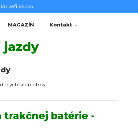
drivefilakovo
MAGAZÍN
Kontakt
 jazdy
idy
zdených kilometrov.
trakčnej batérie -