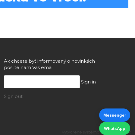
Ak chcete byť informovaný o novinkách
pošlite nám Váš email:
Sign in
Sign out
Messenger
WhatsApp
d
vytvorené systémom ClickEshop.sk