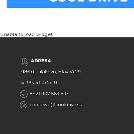
Unable to load widget
ADRESA
986 01 Fiľakovo, Hlavná 29.
&
985 41 Prša 91.
+421 907 563 610
cooldrive@cooldrive.sk