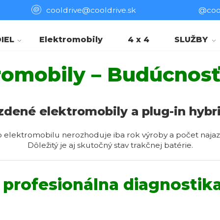
cooldrive@cooldrive.sk
@cool
IEL
Elektromobily
4 x 4
SLUŽBY
romobily – Budúcnosť
zdené elektromobily a plug-in hybr
 elektromobilu nerozhoduje iba rok výroby a počet naja
Dôležitý je aj skutočný stav trakčnej batérie.
profesionálna diagnostika 