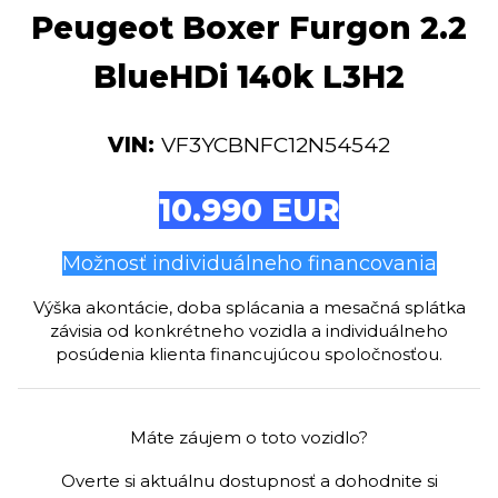
Peugeot Boxer Furgon 2.2
BlueHDi 140k L3H2
VIN:
VF3YCBNFC12N54542
10.990 EUR
Možnosť individuálneho financovania
Výška akontácie, doba splácania a mesačná splátka
závisia od konkrétneho vozidla a individuálneho
posúdenia klienta financujúcou spoločnosťou.
Máte záujem o toto vozidlo?
Overte si aktuálnu dostupnosť a dohodnite si