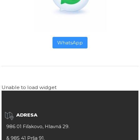
WhatsApp
Unable to load widget
ADRESA
986 01 Fiľakovo, Hlavná 29.
&
985 41 Prša 91.