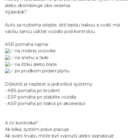
alebo skombinuje obe riešenia.
Výsledok?
Auto sa rozbieha istejšie, drží lepšiu trakciu a vodič má
väčšiu šancu udržať vozidlo pod kontrolou.
ASR pomáha najmä:
na mokrej vozovke
na snehu a ľade
na štrku alebo blate
pri prudkom pridaní plynu
Dôležité je nepliesť si jednotlivé systémy:
• ABS pomáha pri brzdení
• ESP pomáha pri stabilite vozidla
• ASR pomáha pri trakcii pri akcelerácii
A čo kontrolka?
Ak bliká, systém práve pracuje.
Ak svieti trvalo, môže byť vypnutý alebo signalizuje