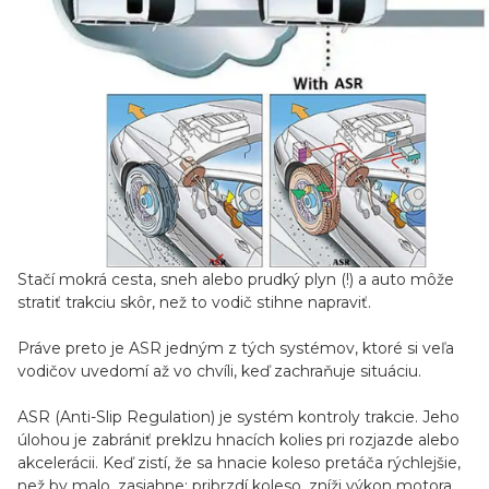
Stačí mokrá cesta, sneh alebo prudký plyn (!) a auto môže
stratiť trakciu skôr, než to vodič stihne napraviť.
Práve preto je ASR jedným z tých systémov, ktoré si veľa
vodičov uvedomí až vo chvíli, keď zachraňuje situáciu.
ASR (Anti-Slip Regulation) je systém kontroly trakcie. Jeho
úlohou je zabrániť preklzu hnacích kolies pri rozjazde alebo
akcelerácii. Keď zistí, že sa hnacie koleso pretáča rýchlejšie,
než by malo, zasiahne: pribrzdí koleso, zníži výkon motora