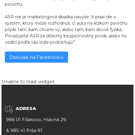
poruchu.
ASR nie je marketingová skratka navyše. V praxi ide o
systém, ktorý môže rozhodnúť, či auto na klzkom povrchu
pôjde tam, kam chcete vy, alebo tam, kam dovolí fyzika.
Považujete ASR za dôležitý bezpečnostný prvok, alebo ho
vodiči podľa vás stále podceňujú?
Diskusia na Facebooku
Unable to load widget
ADRESA
986 01 Fiľakovo, Hlavná 29.
&
985 41 Prša 91.