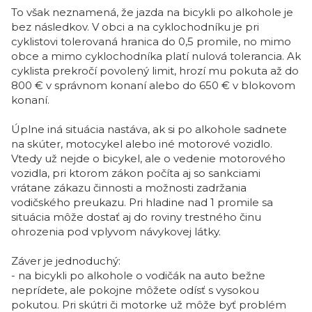
To však neznamená, že jazda na bicykli po alkohole je
bez následkov. V obci a na cyklochodníku je pri
cyklistovi tolerovaná hranica do 0,5 promile, no mimo
obce a mimo cyklochodníka platí nulová tolerancia. Ak
cyklista prekročí povolený limit, hrozí mu pokuta až do
800 € v správnom konaní alebo do 650 € v blokovom
konaní.
Úplne iná situácia nastáva, ak si po alkohole sadnete
na skúter, motocykel alebo iné motorové vozidlo.
Vtedy už nejde o bicykel, ale o vedenie motorového
vozidla, pri ktorom zákon počíta aj so sankciami
vrátane zákazu činnosti a možnosti zadržania
vodičského preukazu. Pri hladine nad 1 promile sa
situácia môže dostať aj do roviny trestného činu
ohrozenia pod vplyvom návykovej látky.
Záver je jednoduchý:
- na bicykli po alkohole o vodičák na auto bežne
neprídete, ale pokojne môžete odísť s vysokou
pokutou. Pri skútri či motorke už môže byť problém