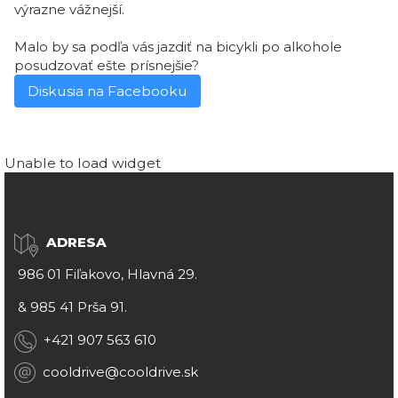
výrazne vážnejší.
Malo by sa podľa vás jazdiť na bicykli po alkohole
posudzovať ešte prísnejšie?
Diskusia na Facebooku
Unable to load widget
ADRESA
986 01 Fiľakovo, Hlavná 29.
&
985 41 Prša 91.
+421 907 563 610
cooldrive@cooldrive.sk