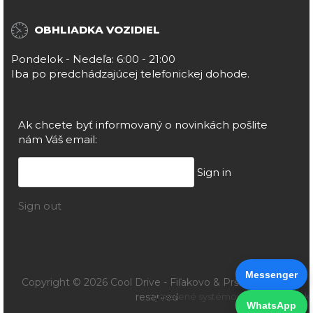
OBHLIADKA VOZIDIEL
Pondelok - Nedeľa: 6:00 - 21:00
Iba po predchádzajúcej telefonickej dohode.
Ak chcete byť informovaný o novinkách pošlite
nám Váš email:
Sign in
Sign out
Messenger
Copyright © 2026 Cool Drive - Fiľakovo & Prša. All rights
reserved
vytvorené systémom ClickEshop.sk
WhatsApp