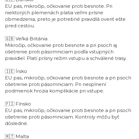
EU pas, mikročip, očkovanie proti besnote. Pri
niektorých plemenách platia veľmi prísne
obmedzenia, preto je potrebné pravidlá overiť ešte
pred cestou.
🇬🇧
Veľká Británia
Mikročip, očkovanie proti besnote a pri psoch aj
ošetrenie proti pásomniciam podľa vstupných
pravidiel. Platí prísny režim vstupu a schválené trasy.
🇮🇪
Írsko
EU pas, mikročip, očkovanie proti besnote a pri psoch
ošetrenie proti pásomniciam. Pri nesplnení
podmienok hrozia komplikácie pri vstupe.
🇫🇮
Fínsko
EU pas, mikročip, očkovanie proti besnote a pri psoch
ošetrenie proti pásomniciam. Kontroly môžu byť
dôsledné.
🇲🇹
Malta