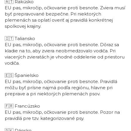
🇦🇹
Rakúsko
EU pas, mikročip, očkovanie proti besnote. Zviera musí
byť prepravované bezpečne. Pri niektorých
plemenách sa oplatí overiť aj pravidlá konkrétnej
spolkovej krajiny.
🇮🇹
Taliansko
EU pas, mikročip, očkovanie proti besnote. Dôraz sa
kladie na to, aby zviera neobmedzovalo vodiča. Pri
viacerých zvieratách je vhodné oddelenie od priestoru
vodiča.
🇪🇸
Španielsko
EU pas, mikročip, očkovanie proti besnote. Pravidlá
môžu byť prísne najmä podľa regiónu, hlavne pri
preprave a pri niektorých plemenách psov.
🇫🇷
Francúzsko
EU pas, mikročip, očkovanie proti besnote. Pozor na
pravidlá pre tzv. kategorizované psy.
🇩🇰
Dánsko