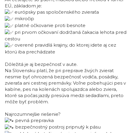
EÚ, základom je:
európsky pas spoločenského zvieraťa
mikročip
platné očkovanie proti besnote
pri prvom očkovaní dodržaná čakacia lehota pred
cestou
overené pravidlá krajiny, do ktorej idete aj cez
ktorú iba prechádzate
Dôležitá je aj bezpečnosť v aute.
Na Slovensku platí, že pri preprave živých zvierat
nesmie byť ohrozená bezpečnosť vodiča, posádky,
zvieraťa ani cestnej premávky. Voľne pobehujúci pes v
kabíne, pes na kolenách spolujazdca alebo zviera,
ktoré sa počas jazdy presúva medzi sedadlami, preto
môže byť problém.
Najrozumnejšie riešenie?
pevná prepravka
bezpečnostný postroj pripnutý k pásu