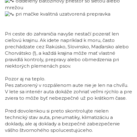
oddelený batožinový priestor so sieťou alebo
mrežou
pri mačke kvalitná uzatvorená prepravka
Pri ceste do zahraničia navyše nestačí pozerať len
cieľovú krajinu. Ak idete napríklad k moru, často
prechádzate cez Rakúsko, Slovinsko, Maďarsko alebo
Chorvátsko (!), a každá krajina môže mať vlastné
pravidlá kontroly, prepravy alebo obmedzenia pri
niektorých plemenách psov.
Pozor aj na teplo.
Pes zatvorený v rozpálenom aute nie je len na chvíľu.
V lete sa interiér auta dokáže zohriať veľmi rýchlo a pre
zviera to môže byť nebezpečné už po krátkom čase.
Pred dovolenkou si preto skontrolujte nielen
technický stav auta, pneumatiky, klimatizáciu a
doklady, ale aj doklady a bezpečné zabezpečenie
vášho štvornohého spolucestujúceho.