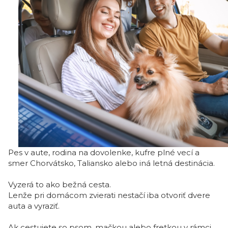
Pes v aute, rodina na dovolenke, kufre plné vecí a
smer Chorvátsko, Taliansko alebo iná letná destinácia.
Vyzerá to ako bežná cesta.
Lenže pri domácom zvierati nestačí iba otvoriť dvere
auta a vyraziť.
Ak cestujete so psom, mačkou alebo fretkou v rámci