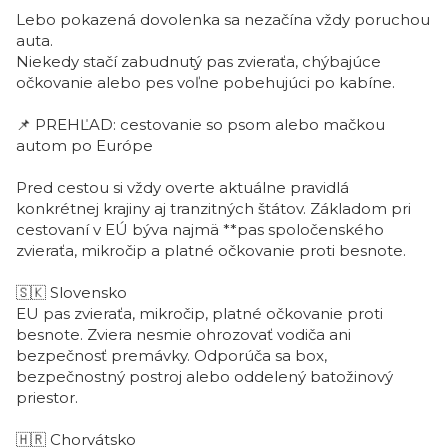
Lebo pokazená dovolenka sa nezačína vždy poruchou
auta.
Niekedy stačí zabudnutý pas zvieraťa, chýbajúce
očkovanie alebo pes voľne pobehujúci po kabíne.
📌
PREHĽAD: cestovanie so psom alebo mačkou
autom po Európe
Pred cestou si vždy overte aktuálne pravidlá
konkrétnej krajiny aj tranzitných štátov. Základom pri
cestovaní v EÚ býva najmä **pas spoločenského
zvieraťa, mikročip a platné očkovanie proti besnote.
🇸🇰
Slovensko
EU pas zvieraťa, mikročip, platné očkovanie proti
besnote. Zviera nesmie ohrozovať vodiča ani
bezpečnosť premávky. Odporúča sa box,
bezpečnostný postroj alebo oddelený batožinový
priestor.
🇭🇷
Chorvátsko