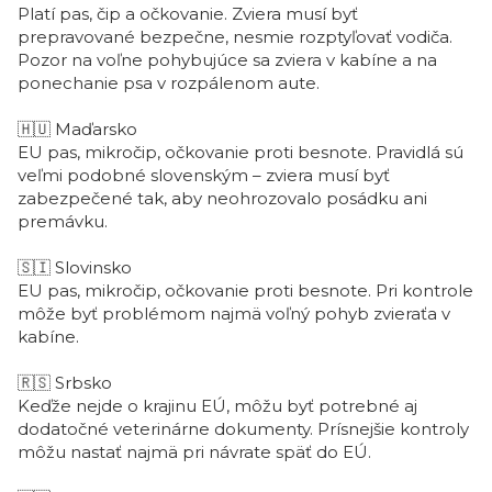
Platí pas, čip a očkovanie. Zviera musí byť
prepravované bezpečne, nesmie rozptyľovať vodiča.
Pozor na voľne pohybujúce sa zviera v kabíne a na
ponechanie psa v rozpálenom aute.
🇭🇺
Maďarsko
EU pas, mikročip, očkovanie proti besnote. Pravidlá sú
veľmi podobné slovenským – zviera musí byť
zabezpečené tak, aby neohrozovalo posádku ani
premávku.
🇸🇮
Slovinsko
EU pas, mikročip, očkovanie proti besnote. Pri kontrole
môže byť problémom najmä voľný pohyb zvieraťa v
kabíne.
🇷🇸
Srbsko
Keďže nejde o krajinu EÚ, môžu byť potrebné aj
dodatočné veterinárne dokumenty. Prísnejšie kontroly
môžu nastať najmä pri návrate späť do EÚ.