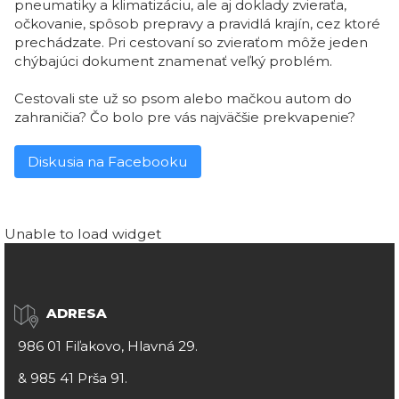
pneumatiky a klimatizáciu, ale aj doklady zvieraťa,
očkovanie, spôsob prepravy a pravidlá krajín, cez ktoré
prechádzate. Pri cestovaní so zvieraťom môže jeden
chýbajúci dokument znamenať veľký problém.
Cestovali ste už so psom alebo mačkou autom do
zahraničia? Čo bolo pre vás najväčšie prekvapenie?
Diskusia na Facebooku
Unable to load widget
ADRESA
986 01 Fiľakovo, Hlavná 29.
&
985 41 Prša 91.