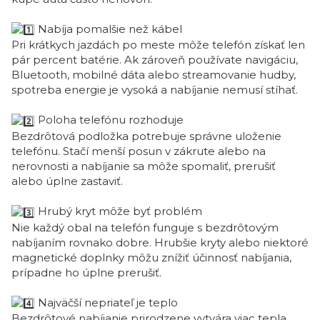
Nabíja pomalšie než kábel
Pri krátkych jazdách po meste môže telefón získať len
pár percent batérie. Ak zároveň používate navigáciu,
Bluetooth, mobilné dáta alebo streamovanie hudby,
spotreba energie je vysoká a nabíjanie nemusí stíhať.
Poloha telefónu rozhoduje
Bezdrôtová podložka potrebuje správne uloženie
telefónu. Stačí menší posun v zákrute alebo na
nerovnosti a nabíjanie sa môže spomaliť, prerušiť
alebo úplne zastaviť.
Hrubý kryt môže byť problém
Nie každý obal na telefón funguje s bezdrôtovým
nabíjaním rovnako dobre. Hrubšie kryty alebo niektoré
magnetické doplnky môžu znížiť účinnosť nabíjania,
prípadne ho úplne prerušiť.
Najväčší nepriateľ je teplo
Bezdrôtové nabíjanie prirodzene vytvára viac tepla