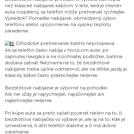
než klasické nabíjanie káblom. V lete, keď je interiér
auta rozpálený, sa telefón môže prehrievať rýchlejšie.
Výsledok? Pomalšie nabíjanie, obmedzený výkon
telefónu alebo upozornenie na vysokú teplotu
zariadenia.
Dlhodobé prehrievanie batérii neprospieva
Ak sa telefón často nabíja v horúcom aute, pri
zapnutej navigácii a na rozohriatej podložke, batéria
dostáva zabrať. Neznamená to, že bezdrôtové
nabíjanie treba úplne odmietnuť, ale na dlhšie jazdy je
klasický kábel často praktickejšie riešenie.
Bezdrôtové nabíjanie je výborné na pohodlie.
Ale nie vždy je najrýchlejšie, najúčinnejšie ani
najšetrnejšie riešenie.
Pri kúpe auta sa preto oplatí pozerať nielen na to, či
bezdrôtová nabíjačka vo výbave je, ale aj na to, kde je
umiestnená, či drží telefón stabilne a či má dobré
odvetranie.