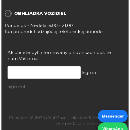
OBHLIADKA VOZIDIEL
Pondelok - Nedeľa: 6:00 - 21:00
Iba po predchádzajúcej telefonickej dohode.
Ak chcete byť informovaný o novinkách pošlite
nám Váš email:
Sign in
Sign out
Messenger
Copyright © 2026 Cool Drive - Fiľakovo & Prša. All rights
reserved
vytvorené systémom ClickEshop.sk
WhatsApp