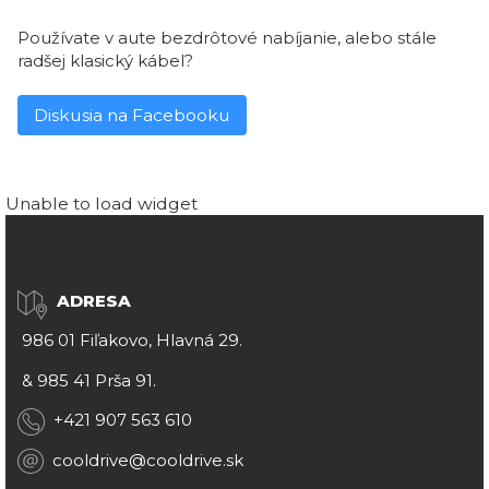
Používate v aute bezdrôtové nabíjanie, alebo stále
radšej klasický kábel?
Diskusia na Facebooku
Unable to load widget
ADRESA
986 01 Fiľakovo, Hlavná 29.
&
985 41 Prša 91.
+421 907 563 610
cooldrive@cooldrive.sk