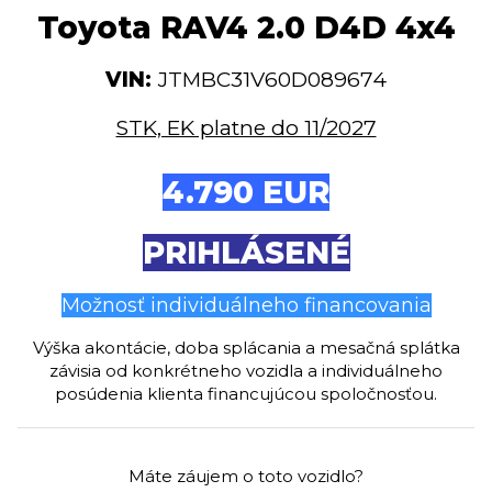
Toyota RAV4 2.0 D4D 4x4
VIN:
JTMBC31V60D089674
STK, EK platne do 11/2027
4.790 EUR
PRIHLÁSENÉ
Možnosť individuálneho financovania
Výška akontácie, doba splácania a mesačná splátka
závisia od konkrétneho vozidla a individuálneho
posúdenia klienta financujúcou spoločnosťou.
Máte záujem o toto vozidlo?