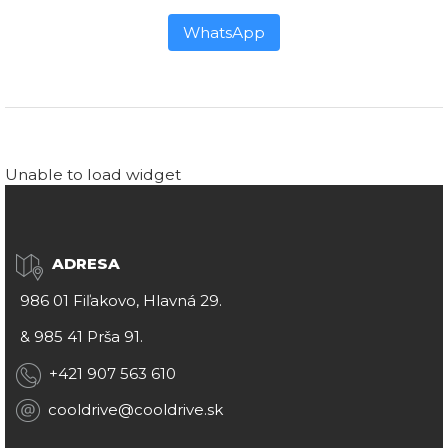
WhatsApp
Unable to load widget
ADRESA
986 01 Fiľakovo, Hlavná 29.
&
985 41 Prša 91.
+421 907 563 610
cooldrive@cooldrive.sk