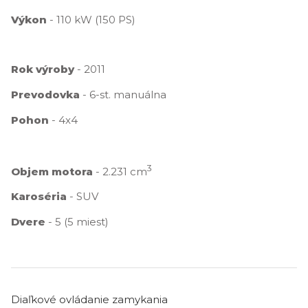
Výkon
- 110 kW (150 PS)
Rok výroby
- 2011
Prevodovka
- 6-st. manuálna
Pohon
- 4x4
3
Objem motora
- 2.231 cm
Karoséria
- SUV
Dvere
- 5 (5 miest)
Diaľkové ovládanie zamykania